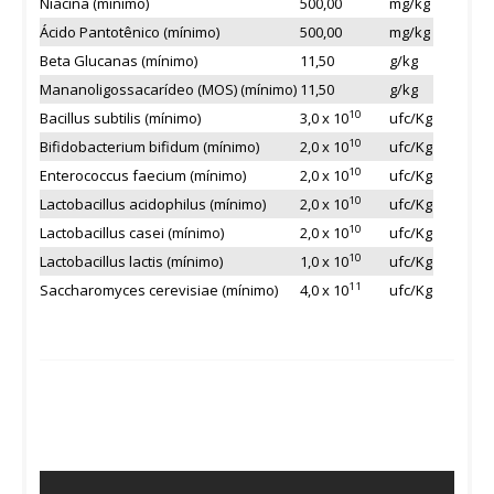
Niacina (mínimo)
500,00
mg/kg
Ácido Pantotênico (mínimo)
500,00
mg/kg
Beta Glucanas (mínimo)
11,50
g/kg
Mananoligossacarídeo (MOS) (mínimo)
11,50
g/kg
10
Bacillus subtilis (mínimo)
3,0 x 10
ufc/Kg
10
Bifidobacterium bifidum (mínimo)
2,0 x 10
ufc/Kg
10
Enterococcus faecium (mínimo)
2,0 x 10
ufc/Kg
10
Lactobacillus acidophilus (mínimo)
2,0 x 10
ufc/Kg
10
Lactobacillus casei (mínimo)
2,0 x 10
ufc/Kg
10
Lactobacillus lactis (mínimo)
1,0 x 10
ufc/Kg
11
Saccharomyces cerevisiae (mínimo)
4,0 x 10
ufc/Kg